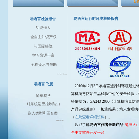
易语言运行时环境检验报告
易语言检验报告
功能强大
全自主知识产权
与国际接轨
学习资源丰富
全程提示与帮助
more...
易语言.飞扬
2010年12月3日易语言运行时环境通过
算机病毒防治产品检验中心的安全检验，
简单易学
验依据为：GA243-2000《计算机病毒防
对系统适应控制能力
产品评级准则》，检测结果：均未发现病
嵌入类型和匿名类
（
在此查看详细资料
）。
more...
欢迎了解
易语言作者最新产品
:
递归火
全中文软件开发平台