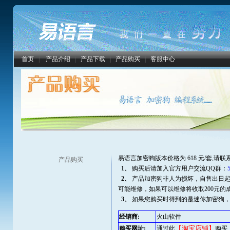
首页
|
产品介绍
|
产品下载
|
产品购买
|
客服中心
易语言加密狗版本价格为 618 元/套,请
产品购买
1、
购买后请加入官方用户交流QQ群：
2、
产品加密狗非人为损坏，自售出日起
可能维修，如果可以维修将收取200元的
3、
如果您购买时得到的是迷你加密狗，请
经销商:
火山软件
【淘宝店铺】
购买网址:
通过此
购买